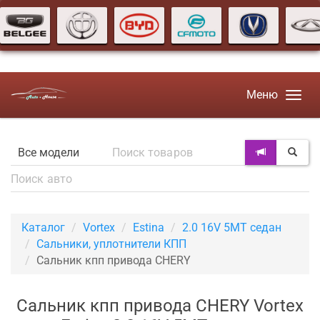
Меню
Каталог
Vortex
Estina
2.0 16V 5MT седан
Сальники, уплотнители КПП
Сальник кпп привода CHERY
Сальник кпп привода CHERY Vortex