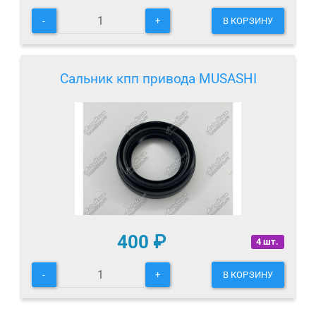
-
+
В КОРЗИНУ
Сальник кпп привода MUSASHI
400
₽
4 шт.
-
+
В КОРЗИНУ