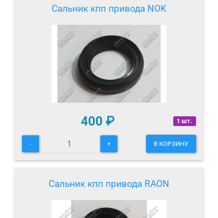
Сальник кпп привода NOK
400
₽
1 шт.
-
+
В КОРЗИНУ
Сальник кпп привода RAON