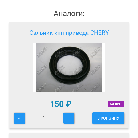
Аналоги:
Сальник кпп привода CHERY
150
₽
54 шт.
-
+
В КОРЗИНУ