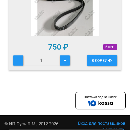
750
₽
6 шт.
-
+
В КОРЗИНУ
Вход для поставщиков
© ИП Сусь Л.М., 2012-2026.
Реквизиты