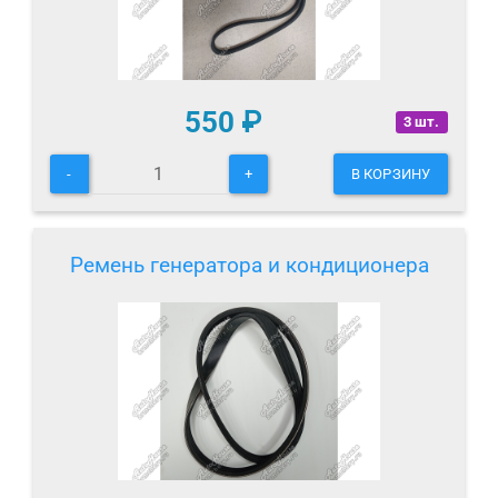
550
₽
3 шт.
-
+
В КОРЗИНУ
Ремень генератора и кондиционера