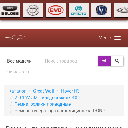
Меню
Каталог
Great Wall
Hover H3
2.0 16V 5MT внедорожник 4X4
Ремни, ролики приводные
Ремень генератора и кондиционера DONGIL