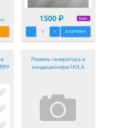
1500
₽
9 шт.
то
)
-
+
В КОРЗИНУ
 и
Ремень генератора и
RRY
кондиционера HOLA