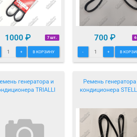
1000
₽
700
₽
7 шт.
6
+
В КОРЗИНУ
-
+
В КОРЗИ
емень генератора и
Ремень генератора
ондиционера TRIALLI
кондиционера STEL