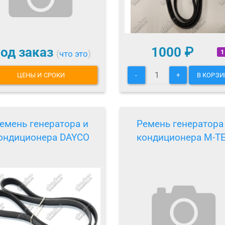
од заказ
1000
₽
1
(
что это
)
ЦЕНЫ И СРОКИ
-
+
В КОРЗИ
емень генератора и
Ремень генератора
ондиционера DAYCO
кондиционера M-T