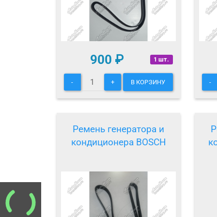
900
₽
1 шт.
-
+
В КОРЗИНУ
-
Ремень генератора и
Р
кондиционера BOSCH
к