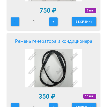
750
₽
6 шт.
-
+
В КОРЗИНУ
Ремень генератора и кондиционера
350
₽
16 шт.