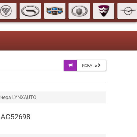
ИСКАТЬ
онера LYNXAUTO
н AC52698