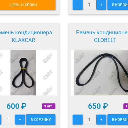
ЦЕНЫ И СРОКИ
-
+
В КОРЗИ
емень кондиционера
Ремень кондиционе
KLAXCAR
GLOBELT
600
₽
650
₽
3 шт.
1
+
В КОРЗИНУ
-
+
В КОРЗИ