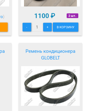
1100
₽
2 шт.
то
)
-
+
В КОРЗИНУ
ра
Ремень кондиционера
GLOBELT