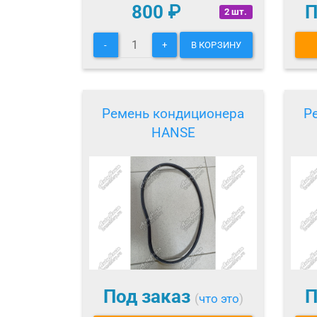
800
₽
П
2 шт.
-
+
В КОРЗИНУ
Ремень кондиционера
Р
HANSE
Под заказ
П
(
что это
)