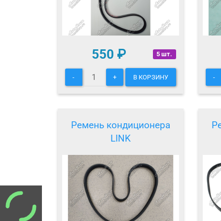
550
₽
5 шт.
-
+
В КОРЗИНУ
-
Ремень кондиционера
Р
LINK