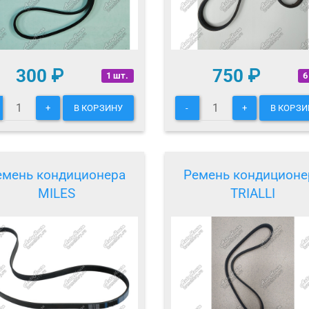
300
₽
750
₽
1 шт.
6
+
В КОРЗИНУ
-
+
В КОРЗИ
емень кондиционера
Ремень кондиционе
MILES
TRIALLI