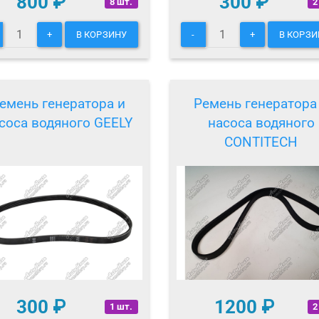
800
₽
300
₽
8 шт.
2
+
В КОРЗИНУ
-
+
В КОРЗИ
емень генератора и
Ремень генератора
соса водяного GEELY
насоса водяного
CONTITECH
300
₽
1200
₽
1 шт.
2