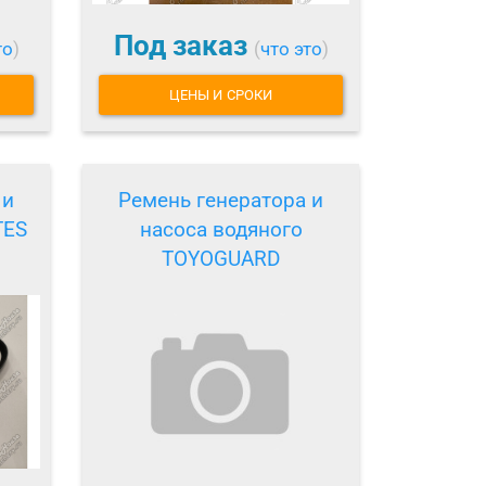
Под заказ
то
)
(
что это
)
ЦЕНЫ И СРОКИ
 и
Ремень генератора и
TES
насоса водяного
TOYOGUARD