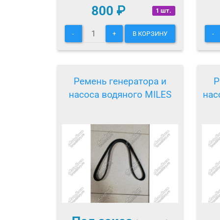
800
₽
1 шт.
-
+
В КОРЗИНУ
-
Ремень генератора и
Р
насоса водяного MILES
нас