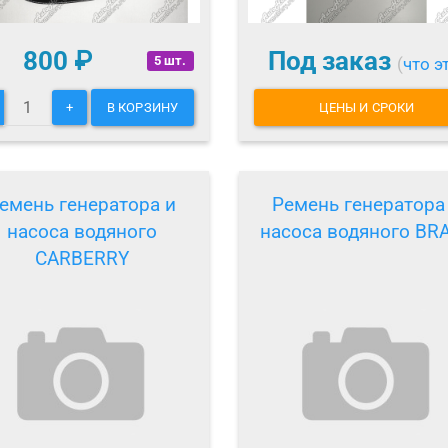
800
₽
Под заказ
5 шт.
(
что э
+
В КОРЗИНУ
ЦЕНЫ И СРОКИ
емень генератора и
Ремень генератора
насоса водяного
насоса водяного BR
CARBERRY