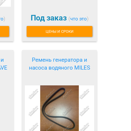
Под заказ
то
)
(
что это
)
ЦЕНЫ И СРОКИ
 и
Ремень генератора и
AVE
насоса водяного MILES