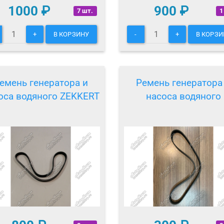
1000
₽
900
₽
7 шт.
1
+
В КОРЗИНУ
-
+
В КОРЗИ
емень генератора и
Ремень генератора
оса водяного ZEKKERT
насоса водяного