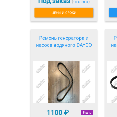
Под заказ
(
что это
)
ЦЕНЫ И СРОКИ
-
Ремень генератора и
Р
насоса водяного DAYCO
на
1100
₽
8 шт.