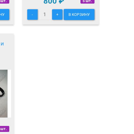
800
₽
 шт.
5 шт.
НУ
-
+
В КОРЗИНУ
 и
 шт.