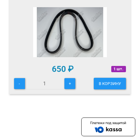
650
₽
1 шт.
-
+
В КОРЗИНУ