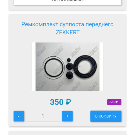
Ремкомплект суппорта переднего
ZEKKERT
350
₽
5 шт.
-
+
В КОРЗИНУ