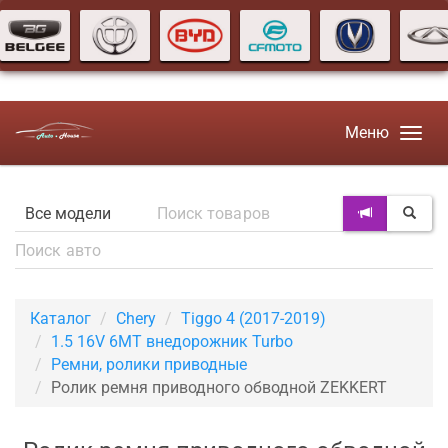
Меню
Каталог
Chery
Tiggo 4 (2017-2019)
1.5 16V 6MT внедорожник Turbo
Ремни, ролики приводные
Ролик ремня приводного обводной ZEKKERT