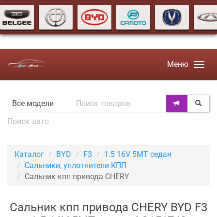
Меню
Каталог
BYD
F3
1.5 16V 5MT седан
Сальники, уплотнители КПП
Сальник кпп привода CHERY
Сальник кпп привода CHERY BYD F3