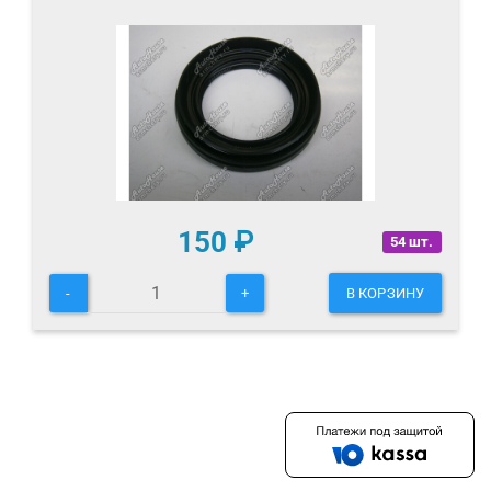
150
₽
54 шт.
-
+
В КОРЗИНУ