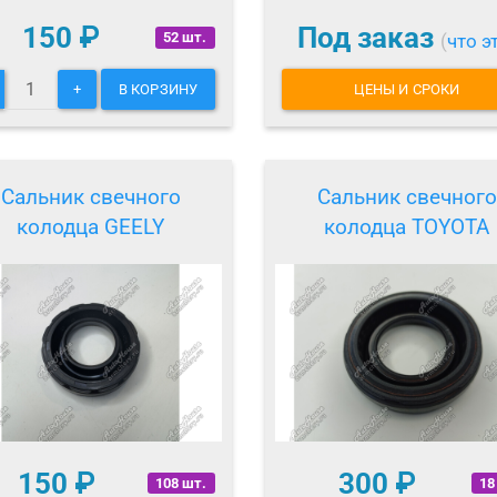
150
₽
Под заказ
52 шт.
(
что э
+
В КОРЗИНУ
ЦЕНЫ И СРОКИ
Сальник свечного
Сальник свечного
колодца GEELY
колодца TOYOTA
150
₽
300
₽
108 шт.
18