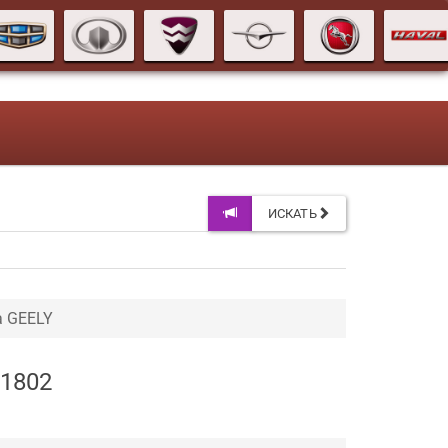
ИСКАТЬ
а GEELY
21802