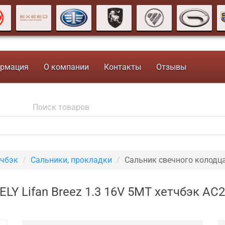
рмация
О компании
Контакты
Отзывы
тчбэк
Сальники, прокладки
Сальник свечного колодц
LY Lifan Breez 1.3 16V 5MT хетчбэк AC