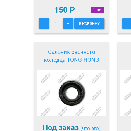
150
₽
1 шт.
-
+
В КОРЗИНУ
-
Сальник свечного
колодца TONG HONG
Под заказ
(
что это
)