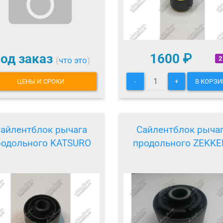
од заказ
1600
₽
2
(
что это
)
ЦЕНЫ И СРОКИ
-
+
В КОРЗИ
айлентблок рычага
Сайлентблок рыча
родольного KATSURO
продольного ZEKKE