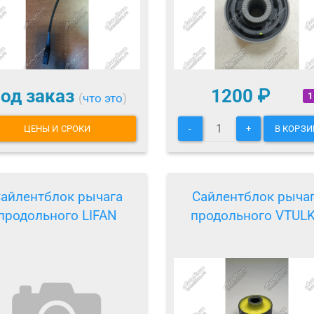
од заказ
1200
₽
1
(
что это
)
ЦЕНЫ И СРОКИ
-
+
В КОРЗИ
айлентблок рычага
Сайлентблок рыча
продольного LIFAN
продольного VTUL