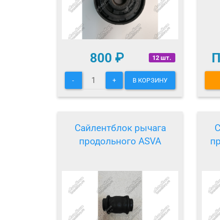
800
₽
П
12 шт.
-
+
В КОРЗИНУ
Сайлентблок рычага
С
продольного ASVA
п