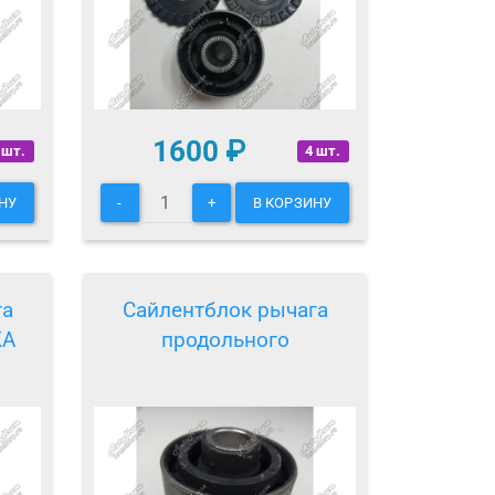
1600
₽
 шт.
4 шт.
НУ
-
+
В КОРЗИНУ
га
Сайлентблок рычага
KA
продольного