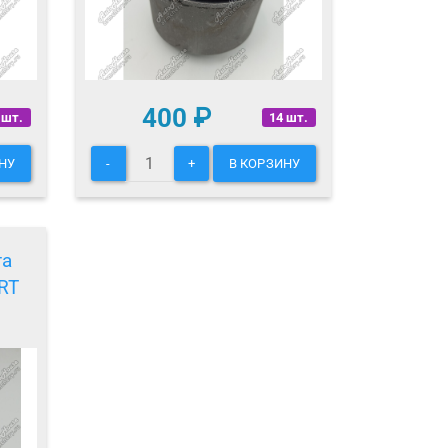
400
₽
 шт.
14 шт.
НУ
-
+
В КОРЗИНУ
га
RT