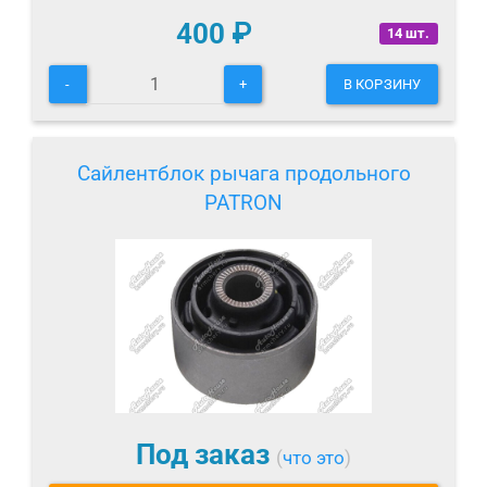
400
₽
14 шт.
-
+
В КОРЗИНУ
Сайлентблок рычага продольного
PATRON
Под заказ
(
что это
)