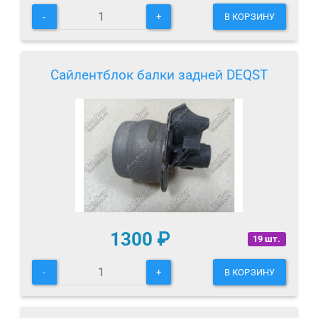
-
+
В КОРЗИНУ
Сайлентблок балки задней DEQST
1300
₽
19 шт.
-
+
В КОРЗИНУ