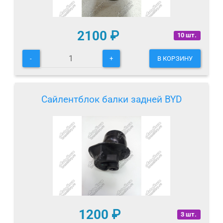
2100
₽
10 шт.
-
+
В КОРЗИНУ
Сайлентблок балки задней BYD
1200
₽
3 шт.