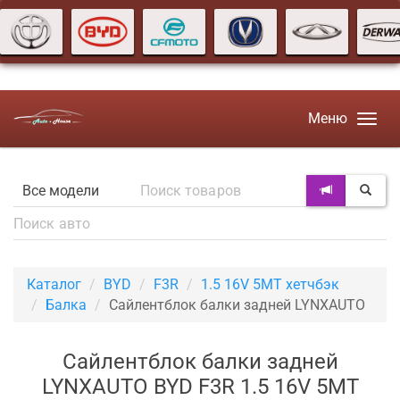
Меню
Каталог
BYD
F3R
1.5 16V 5MT хетчбэк
Балка
Сайлентблок балки задней LYNXAUTO
Сайлентблок балки задней
LYNXAUTO BYD F3R 1.5 16V 5MT