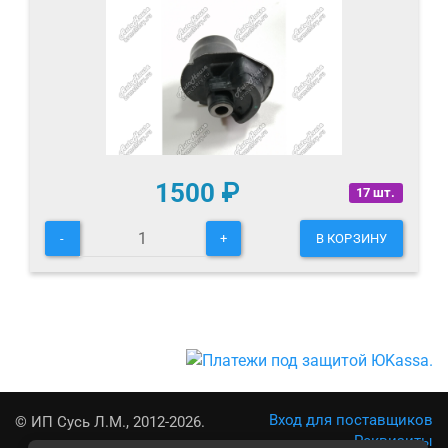
1500
₽
17 шт.
-
+
В КОРЗИНУ
Вход для поставщиков
© ИП Сусь Л.М., 2012-2026.
Реквизиты