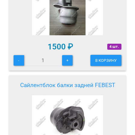
1500
₽
4 шт.
-
+
В КОРЗИНУ
Сайлентблок балки задней FEBEST