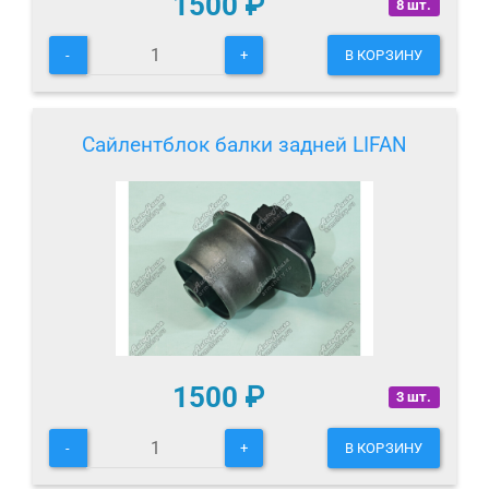
1500
₽
8 шт.
-
+
В КОРЗИНУ
Сайлентблок балки задней LIFAN
1500
₽
3 шт.
-
+
В КОРЗИНУ