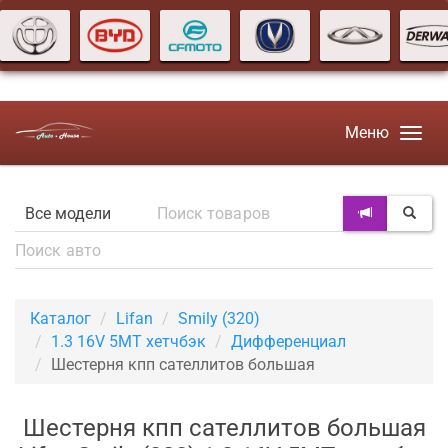
Меню
Каталог
Lifan
Smily (320)
1.3 16V 5MT хетчбэк
Дифференциал
Шестерня кпп сателлитов большая
Шестерня кпп сателлитов большая