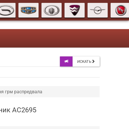
ИСКАТЬ
ня грм распредвала
жник AC2695