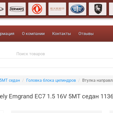
рмация
О компании
Контакты
Отзывы
 5MT седан
Головка блока цилиндров
Втулка направ
ly Emgrand EC7 1.5 16V 5MT седан 113