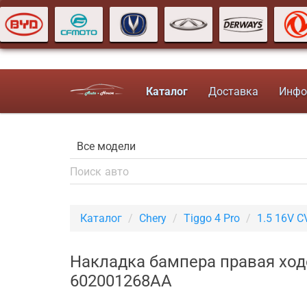
Каталог
Доставка
Инфо
Каталог
Chery
Tiggo 4 Pro
1.5 16V 
Накладка бампера правая ходо
602001268AA