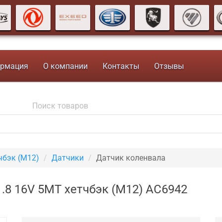
рмация
О компании
Контакты
Отзывы
чбэк (M12)
Датчики
Датчик коленвала
.8 16V 5MT хетчбэк (M12) AC6942