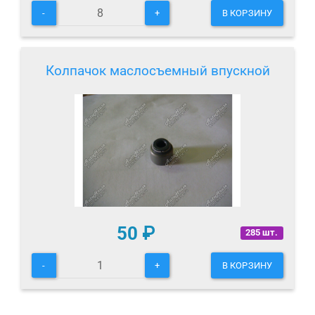
-
+
В КОРЗИНУ
Колпачок маслосъемный впускной
50
₽
285 шт.
-
+
В КОРЗИНУ