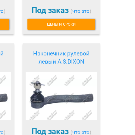
Под заказ
то
)
(
что это
)
ЦЕНЫ И СРОКИ
ой
Наконечник рулевой
левый A.S.DIXON
Под заказ
то
)
(
что это
)