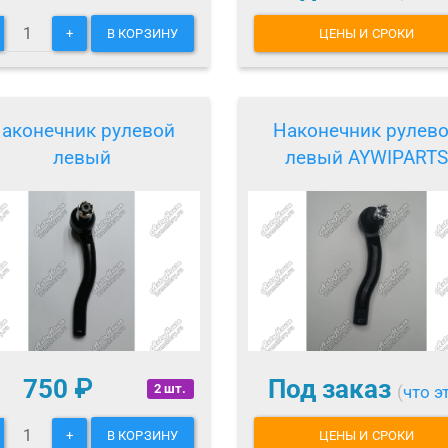
+
В КОРЗИНУ
ЦЕНЫ И СРОКИ
аконечник рулевой
Наконечник рулев
левый
левый AYWIPARTS
750
₽
Под заказ
2 шт.
(
что э
+
В КОРЗИНУ
ЦЕНЫ И СРОКИ