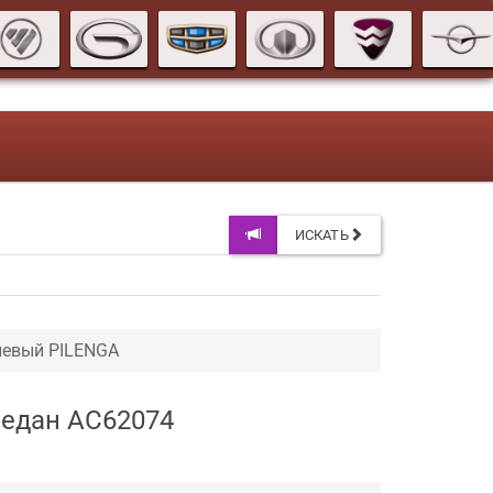
ИСКАТЬ
левый PILENGA
седан AC62074