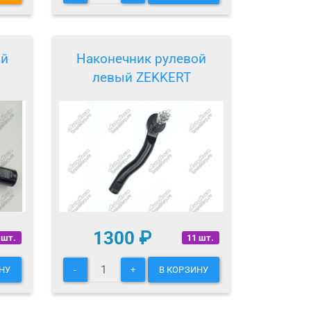
ой
Наконечник рулевой
левый ZEKKERT
1300
₽
 шт.
11 шт.
НУ
-
+
В КОРЗИНУ