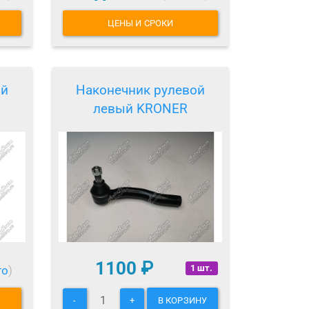
ЦЕНЫ И СРОКИ
ой
Наконечник рулевой
левый KRONER
1100
₽
1 шт.
то
)
-
+
В КОРЗИНУ