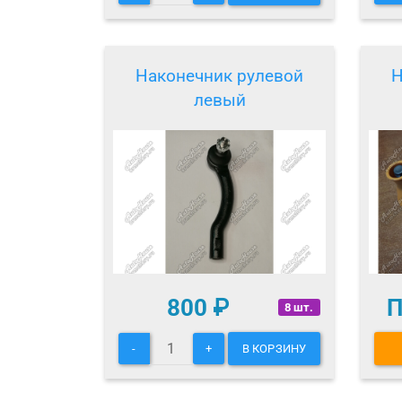
Наконечник рулевой
Н
левый
800
₽
П
8 шт.
-
+
В КОРЗИНУ