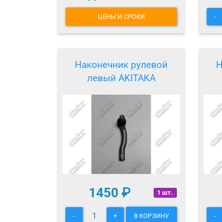
ЦЕНЫ И СРОКИ
-
Наконечник рулевой
Н
левый AKITAKA
1450
₽
1 шт.
-
+
В КОРЗИНУ
-