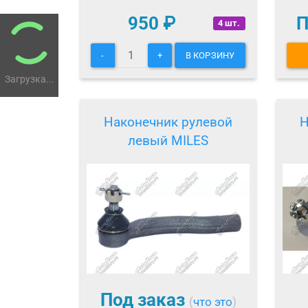
950
₽
П
4 шт.
-
+
В КОРЗИНУ
Загрузка...
Наконечник рулевой
Н
левый MILES
Под заказ
(
что это
)