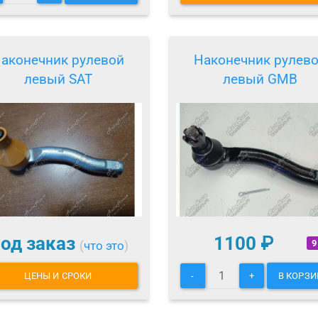
аконечник рулевой
Наконечник рулев
левый SAT
левый GMB
од заказ
1100
₽
9
(
что это
)
ЦЕНЫ И СРОКИ
-
+
В КОРЗИ