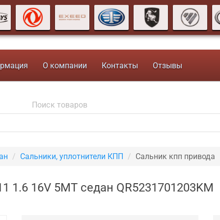
рмация
О компании
Контакты
Отзывы
ан
Сальники, уплотнители КПП
Сальник кпп привода
11 1.6 16V 5MT седан QR5231701203KM