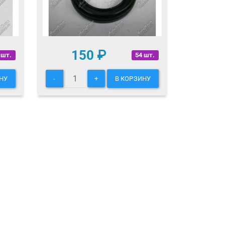
150
₽
 шт.
54 шт.
НУ
-
+
В КОРЗИНУ