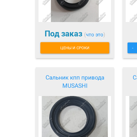
Под заказ
(
что это
)
ЦЕНЫ И СРОКИ
-
Сальник кпп привода
С
MUSASHI