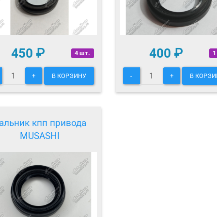
450
₽
400
₽
4 шт.
1
+
В КОРЗИНУ
-
+
В КОРЗИ
альник кпп привода
MUSASHI