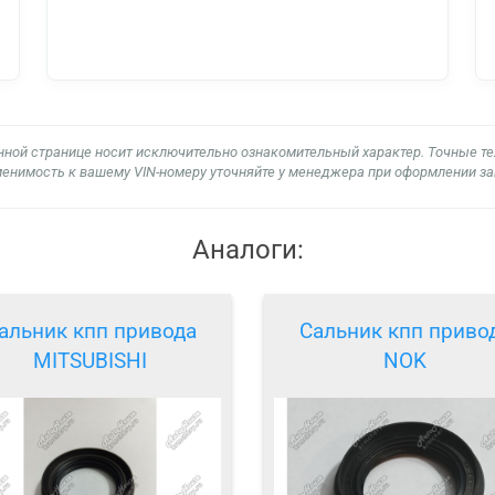
нной странице носит исключительно ознакомительный характер. Точные т
енимость к вашему VIN-номеру уточняйте у менеджера при оформлении за
Аналоги:
альник кпп привода
Сальник кпп приво
MITSUBISHI
NOK