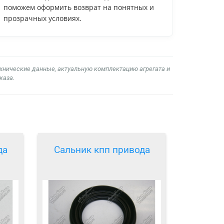
поможем оформить возврат на понятных и
прозрачных условиях.
ехнические данные, актуальную комплектацию агрегата и
каза.
да
Сальник кпп привода