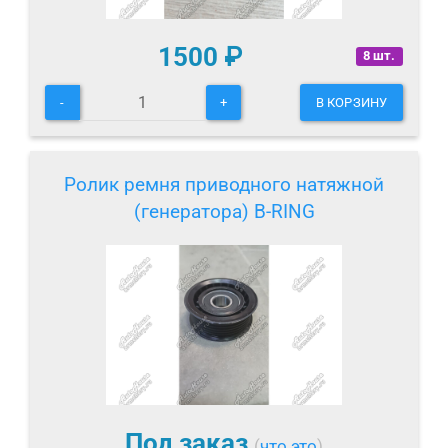
1500
₽
8 шт.
-
+
В КОРЗИНУ
Ролик ремня приводного натяжной
(генератора) B-RING
Под заказ
(
что это
)