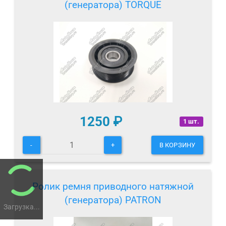
(генератора) TORQUE
1250
₽
1 шт.
-
+
В КОРЗИНУ
Ролик ремня приводного натяжной
(генератора) PATRON
Загрузка...