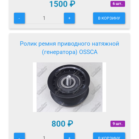
1500
₽
6 шт.
-
+
В КОРЗИНУ
Ролик ремня приводного натяжной
(генератора) OSSCA
800
₽
9 шт.
-
+
В КОРЗИНУ